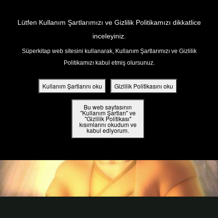
Return to Content
Lütfen Kullanım Şartlarımızı ve Gizlilik Politikamızı dikkatlice
inceleyiniz.
Süperkitap web sitesini kullanarak, Kullanım Şartlarımızı ve Gizlilik
ar
Politikamızı kabul etmiş olursunuz.
din
Kullanım Şartlarını oku
Gizlilik Politikasını oku
ler
Bu web sayfasının
"Kullanım Şartları" ve
"Gizlilik Politikası"
kısımlarını okudum ve
 Kitap
kabul ediyorum.
ar
ama
iz Çocuk Kutsal Kitap