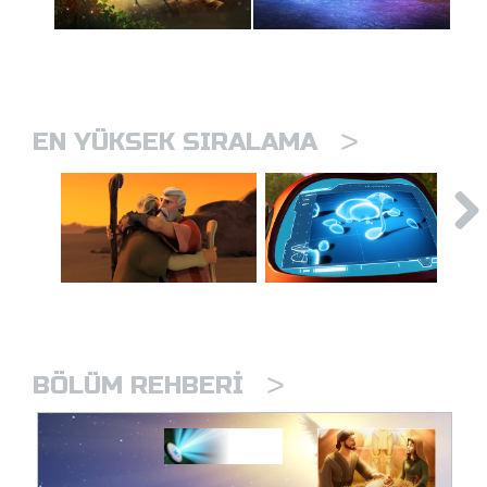
>
EN YÜKSEK SIRALAMA
>
BÖLÜM REHBERI