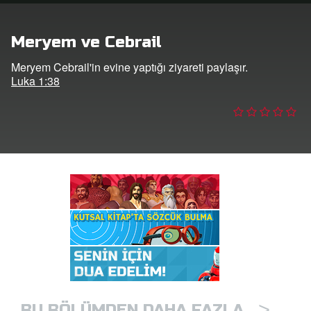
masını İndirin!
Yap
Meryem ve Cebrail
Meryem Cebrail'in evine yaptığı ziyareti paylaşır.
lun
Luka 1:38
ğiştir
>
BU BÖLÜMDEN DAHA FAZLA