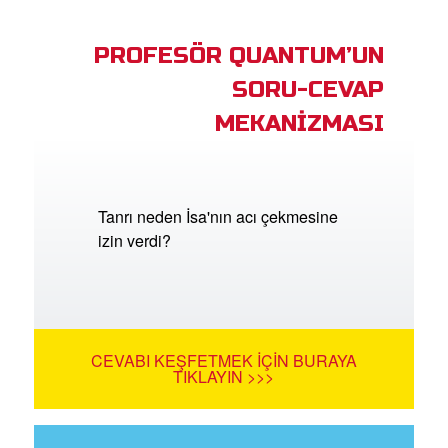
PROFESÖR QUANTUM’UN
SORU-CEVAP
MEKANİZMASI
Tanrı neden İsa'nın acı çekmesine
izin verdi?
CEVABI KEŞFETMEK İÇIN BURAYA
TIKLAYIN >>>