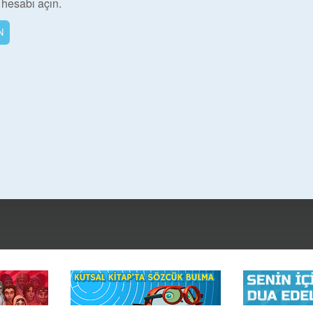
 hesabı açın.
N