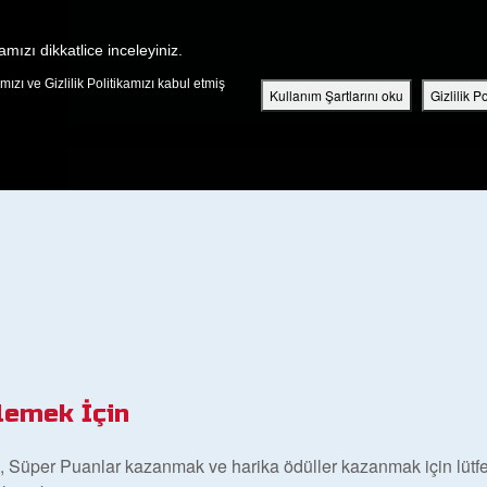
Ücretsiz Çocuk Kutsal Ki
amızı dikkatlice inceleyiniz.
ızı ve Gizlilik Politikamızı kabul etmiş
KEŞFEDIN
BÖLÜMLER
KUTSAL KITAP
VIDEOLAR
Kullanım Şartlarını oku
Gizlilik P
lemek İçin
, Süper Puanlar kazanmak ve harika ödüller kazanmak için lütf