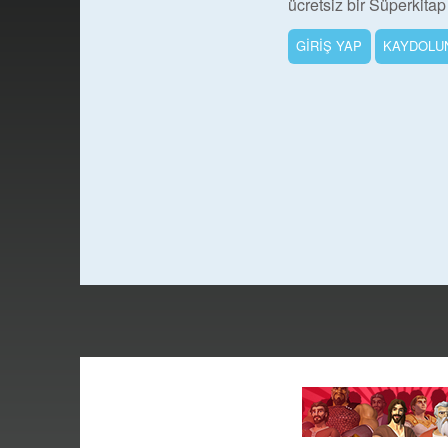
ücretsiz bir Süperkitap
GİRİŞ YAP
KAYDOLU