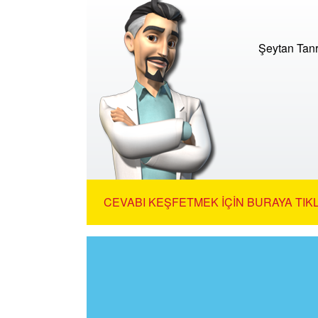
Şeytan Tanrı
CEVABI KEŞFETMEK İÇIN BURAYA TIKL