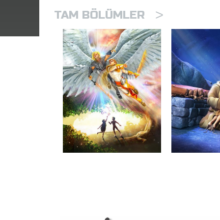
>
TAM BÖLÜMLER