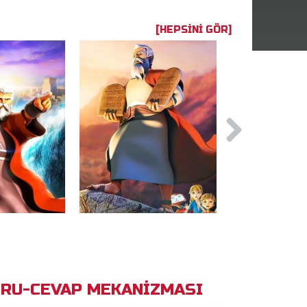
[HEPSINI GÖR]
RU-CEVAP MEKANİZMASI