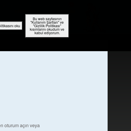
tap Uygulamasını İndirin!
Turkey / Türkçe
GIRIŞ YAP
KAYDOLUN
Bu web sayfasının
"Kullanım Şartları" ve
RADYO
UYGULAMA
olitikasını oku
"Gizlilik Politikası"
kısımlarını okudum ve
kabul ediyorum.
en oturum açın veya