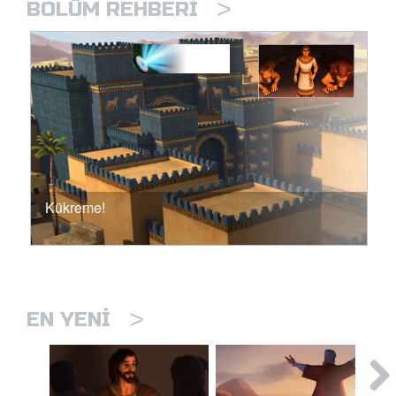
>
BÖLÜM REHBERI
Kükreme!
>
EN YENI