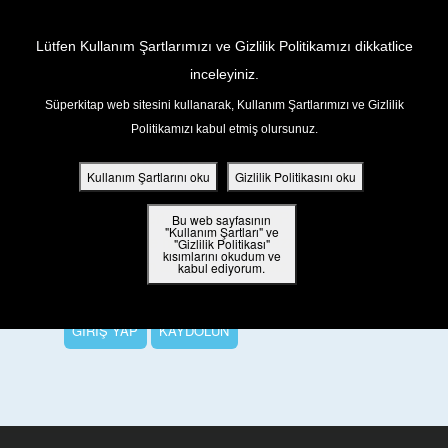
Return to Content
Lütfen Kullanım Şartlarımızı ve Gizlilik Politikamızı dikkatlice
inceleyiniz.
Süperkitap web sitesini kullanarak, Kullanım Şartlarımızı ve Gizlilik
ar
Politikamızı kabul etmiş olursunuz.
Bu Bölümü İzlemek İçin
din
Kullanım Şartlarını oku
Gizlilik Politikasını oku
ler
Tüm bölümleri izlemek, Süper Puanlar
Bu web sayfasının
"Kullanım Şartları" ve
kazanmak ve harika ödüller kazanmak için
"Gizlilik Politikası"
kısımlarını okudum ve
 Kitap
lütfen oturum açın veya ücretsiz bir
kabul ediyorum.
Süperkitap hesabı açın.
ar
GİRİŞ YAP
KAYDOLUN
ama
iz Çocuk Kutsal Kitap