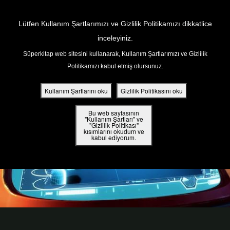
Return to Content
Lütfen Kullanım Şartlarımızı ve Gizlilik Politikamızı dikkatlice
inceleyiniz.
Süperkitap web sitesini kullanarak, Kullanım Şartlarımızı ve Gizlilik
ar
Politikamızı kabul etmiş olursunuz.
din
Kullanım Şartlarını oku
Gizlilik Politikasını oku
ler
Bu web sayfasının
"Kullanım Şartları" ve
"Gizlilik Politikası"
kısımlarını okudum ve
 Kitap
kabul ediyorum.
ar
ama
iz Çocuk Kutsal Kitap