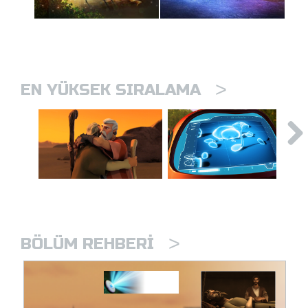
>
EN YÜKSEK SIRALAMA
>
BÖLÜM REHBERI