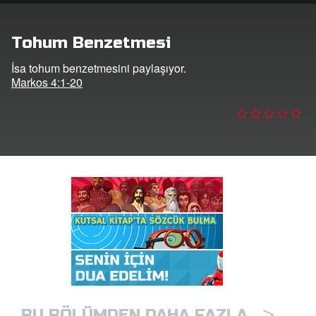
masını İndirin!
Yap
Tohum Benzetmesi
İsa tohum benzetmesini paylaşıyor.
lun
Markos 4:1-20
ğiştir
>
BU BÖLÜMDEN DAHA FAZLA