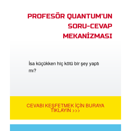
PROFESÖR QUANTUM’UN
SORU-CEVAP
MEKANİZMASI
İsa küçükken hiç kötü bir şey yaptı
mı?
CEVABI KEŞFETMEK İÇIN BURAYA
TIKLAYIN >>>