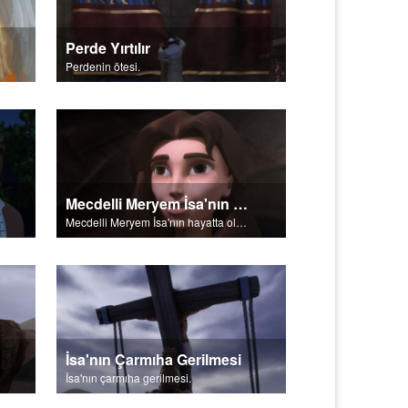
Perde Yırtılır
Perdenin ötesi.
Mecdelli Meryem İsa'nın Hayatta Olduğunu Görür
Mecdelli Meryem İsa'nın hayatta olduğunu görür.
İsa'nın Çarmıha Gerilmesi
İsa'nın çarmıha gerilmesi.