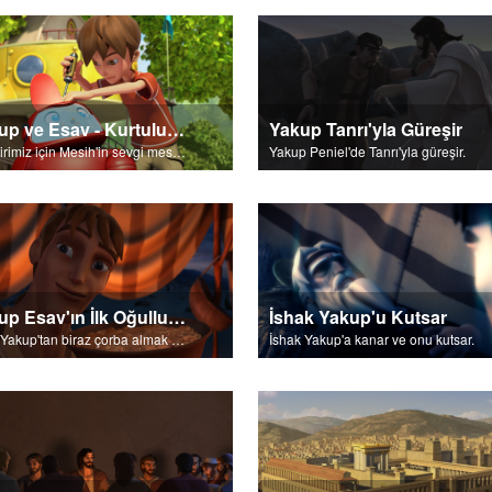
Yakup ve Esav - Kurtuluş Şiiri
Yakup Tanrı'yla Güreşir
Her birimiz için Mesih'in sevgi mesajı.
Yakup Peniel'de Tanrı'yla güreşir.
Yakup Esav'ın İlk Oğulluk Hakkını Alır
İshak Yakup'u Kutsar
Esav Yakup'tan biraz çorba almak için ilk oğulluk hakkını satar.
İshak Yakup'a kanar ve onu kutsar.