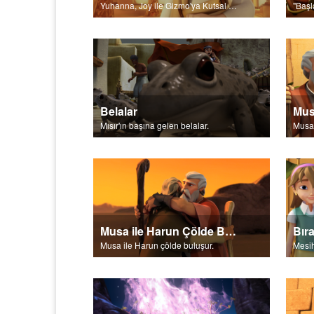
Yuhanna, Joy ile Gizmo'ya Kutsal Ruh hakkında paylaşımda bulunur.
Belalar
Mısır'ın başına gelen belalar.
Musa ile Harun Çölde Buluşur
Musa ile Harun çölde buluşur.