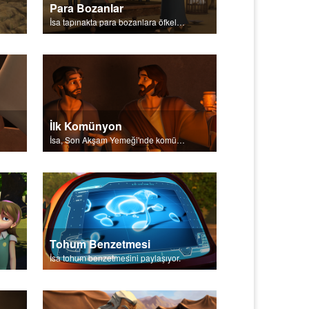
Para Bozanlar
İsa tapınakta para bozanlara öfkelendi.
İlk Komünyon
İsa, Son Akşam Yemeği'nde komünyonu açıklar.
Tohum Benzetmesi
İsa tohum benzetmesini paylaşıyor.