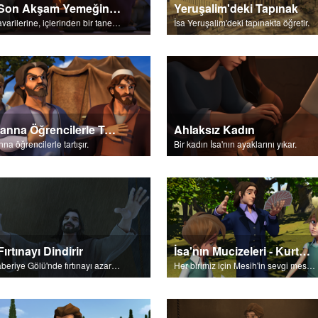
İsa Son Akşam Yemeğinde
Yeruşalim'deki Tapınak
İsa havarilerine, içlerinden bir tanesinin Kendisine ihanet edeceğini söyler.
İsa Yeruşalim'deki tapınakta öğretir.
Yuhanna Öğrencilerle Tartışır
Ahlaksız Kadın
na öğrencilerle tartışır.
Bir kadın İsa'nın ayaklarını yıkar.
Fırtınayı Dindirir
İsa'nın Mucizeleri - Kurtuluş Şiiri
İsa Taberiye Gölü'nde fırtınayı azarlar.
Her birimiz için Mesih'in sevgi mesajı.