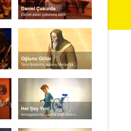
Daniel Çukurda
Daniel aslan çukuruna atıldı.
Oğlunu Götür
Tanrı İbrahim'e, oğlunu Moriya'ya götürmesini söyledi.
Her Şey Yeni
Armagedon'dan sonra artık ölüm ve acı olmayacak.