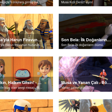
"Başlangıçta"n olaylara girmiş olan Mesih'in sevgi mesajı
Musa Kızıl Deniz'i ayırır.
Musa'yla Harun Firavunun Huzuruna Çıkar
Son Bela: İlk Doğanların Ölümü
Musa'yla Harun firavunun huzuruna çıkar.
Son Bela: İlk doğanların ölümü.
Bırakın, Halkım Gitsin! - Kurtuluş Şiiri
Musa ve Yanan Çalı - Bölüm 3
Mesih'in bize olan sevgi mesajı, "Bırakın, Halkım Gitsin!" üzerine kuruludur.
Yanan çalının öyküsü.