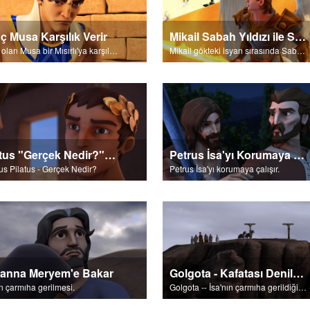
ç Musa Karşılık Verir
Mikail Sabah Yıldızı ile Savaşır
Genç olan Musa bir Mısırlı'ya karşılık verdi.
Mikail gökteki isyan sırasında Sabah Yıldızı ile savaşır.
Pilatus "Gerçek Nedir?" Diye Sorar
Petrus İsa'yı Korumaya Çalışır
us Pilatus - Gerçek Nedir?
Petrus İsa'yı korumaya çalışır.
anna Meryem'e Bakar
Golgota - Kafatası Denilen Yer
ın çarmıha gerilmesi.
Golgota -- İsa'nın çarmıha gerildiği yerdir.