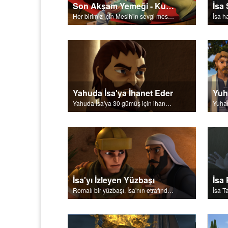
Son Akşam Yemeği - Kurtuluş Şiiri
Her birimiz için Mesih'in sevgi mesajı.
Yahuda İsa'ya İhanet Eder
Yahuda İsa'ya 30 gümüş için ihanet eder.
Yuhan
İsa'yı İzleyen Yüzbaşı
İsa 
Romalı bir yüzbaşı, İsa'nın etrafında toplanan kalabalıkları gözlüyor.