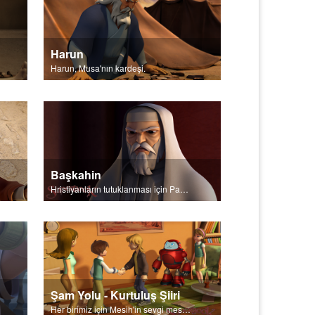
Harun
Harun, Musa'nın kardeşi.
Başkahin
Hristiyanların tutuklanması için Pavlus sinagogların işbirliği yapmasını istedi.
Şam Yolu - Kurtuluş Şiiri
Her birimiz için Mesih'in sevgi mesajı.