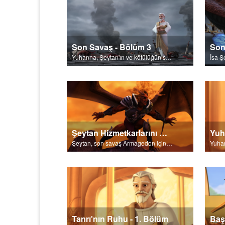
Son Savaş - Bölüm 3
Son
Yuhanna, Şeytan'ın ve kötülüğün sonsuza dek yok edildiğini açıklar.
Şeytan Hizmetkarlarını Gözler
Yuh
Şeytan, son savaş Armagedon için hizmetkarlarını bir araya toplar.
Tanrı'nın Ruhu - 1. Bölüm