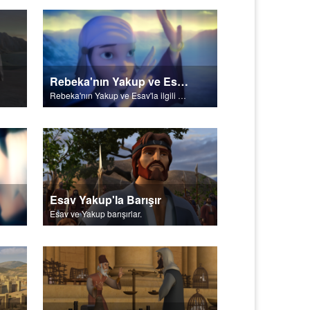
Rebeka'nın Yakup ve Esav'la İlgili Şeylerde Payı Vardır
Rebeka'nın Yakup ve Esav'la ilgili şeylerde payı vardır.
Esav Yakup'la Barışır
Esav ve Yakup barışırlar.