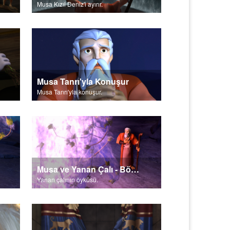
Musa Kızıl Deniz'i ayırır.
Musa Tanrı'yla Konuşur
Musa Tanrı'yla konuşur.
Musa ve Yanan Çalı - Bölüm 2
Yanan çalının öyküsü.