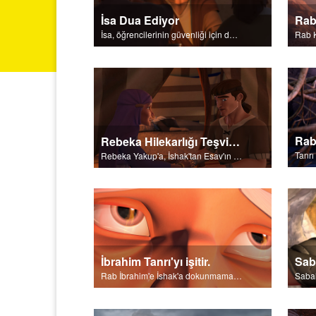
İsa Dua Ediyor
Rab
İsa, öğrencilerinin güvenliği için dua ediyor.
Rab
Rebeka Hilekarlığı Teşvik Eder
Tanrı
Rebeka Yakup'a, İshak'tan Esav'ın kutsamasını çalmasını söyler.
İbrahim Tanrı'yı işitir.
Sab
Rab İbrahim'e İshak'a dokunmamasını söyler.