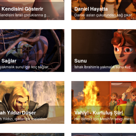
 Kendisini Gösterir
Daniel Hayatta
Rab Kendisini İsrail çocuklarına gösterir.
Daniel aslan çukurundan sağ çıkar.
 Sağlar
Sunu
 yakmalık sunu için koç sağlar.
İshak İbrahim'e yakmalık sunu kuzusunun nerede olduğunu sorar.
ah Yıldızı Düşer
Vahiy! - Kurtuluş Şiiri
Sabah Yıldızı, ışıktan bir melekken Şeytan'a dönüşerek düşer.
Her birimiz için Mesih'in sevgi mesajı.