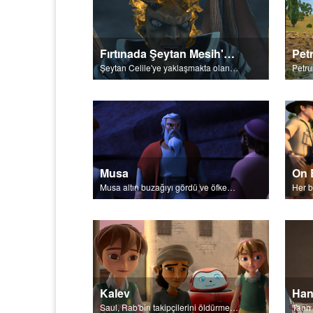
Fırtınada Şeytan Mesih'e Karşı
Şeytan Celile'ye yaklaşmakta olan fırtınadan zevk alır.
Musa
On 
Musa altın buzağıyı gördü ve öfkeden kudurdu.
Kalev
Han
Saul, Rab'bin takipçilerini öldürmeye gayretliydi.