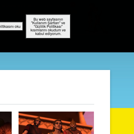
tap Uygulamasını İndirin!
Turkey / Türkçe
GIRIŞ YAP
KAYDOLUN
Bu web sayfasının
"Kullanım Şartları" ve
RADYO
UYGULAMA
olitikasını oku
"Gizlilik Politikası"
kısımlarını okudum ve
kabul ediyorum.