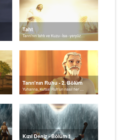
Taht
Tanrı'nın tahtı ve Kuzu--İsa--yeryüzünde olacak.
Tanrı'nın Ruhu - 2. Bölüm
Yuhanna, Kutsal Ruh'un nasıl her yerde olduğunu, rehberlik ve danışmanlık ettiğini paylaşır.
Kızıl Deniz - Bölüm 1