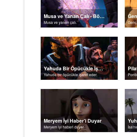
Musa ve Yanan Çalı - Bölüm 1
Gen
Musa ve yanan çalı.
Yahuda Bir Öpücükle İşaret Eder
Yahuda bir öpücükle işaret eder.
Ponti
Meryem İyi Haber'i Duyar
Yuh
Meryem iyi haberi duyar.
İsa'n