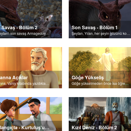
 Savaş - Bölüm 2
Son Savaş - Bölüm 1
İsa Şeytan'ı son savaş Armagedon'da yenilgiye uğratır.
Şeytan, Yılan, her şeyin gözünü korkutur.
anna Açıklar
Göğe Yükseliş
Yuhanna, Vahiy kitabında yazdıklarını açıklar.
Göğe yükselmeden önce İsa öğrencilerine Kutsal Ruh'tan bahsetti.
Başlangıçta - Kurtuluş'un Şiiri
Kızıl Deniz - Bölüm 2