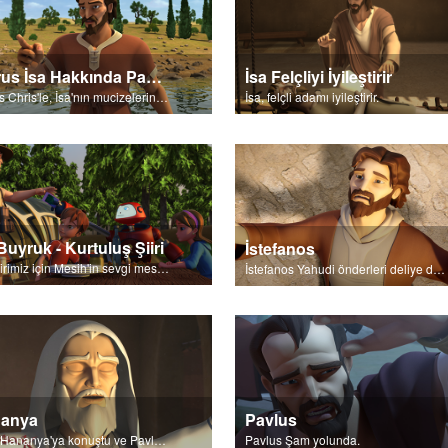
Petrus İsa Hakkında Paylaşımda Bulunur
İsa Felçliyi İyileştirir
Petrus Chris'le, İsa'nın mucizelerinin Tanrı'dan geldiğini paylaşır.
İsa, felçli adamı iyileştirir.
Buyruk - Kurtuluş Şiiri
İstefanos
Her birimiz için Mesih'in sevgi mesajı.
İstefanos Yahudi önderleri deliye döndürdü.
anya
Pavlus
Tanrı Hananya'ya konuştu ve Pavlus'u Seçilmiş olarak çağırdı.
Pavlus Şam yolunda.