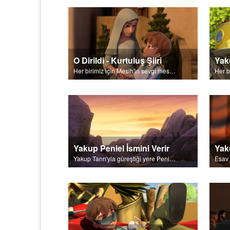
O Dirildi - Kurtuluş Şiiri
Her birimiz için Mesih'in sevgi mesajı.
Yakup Peniel İsmini Verir
Yakup Tanrı'yla güreştiği yere Peniel ismini verir.