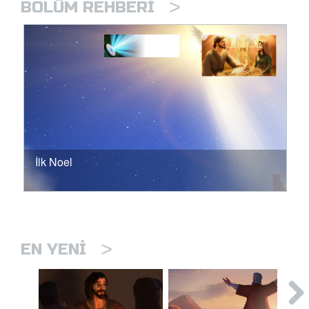
>
BÖLÜM REHBERI
İlk Noel
>
EN YENI