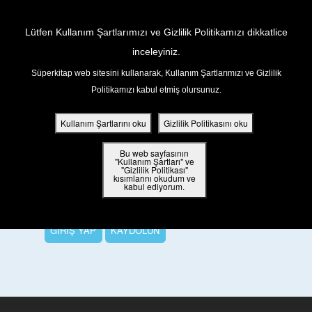
Return to Content
Lütfen Kullanım Şartlarımızı ve Gizlilik Politikamızı dikkatlice
inceleyiniz.
Süperkitap web sitesini kullanarak, Kullanım Şartlarımızı ve Gizlilik
ar
Politikamızı kabul etmiş olursunuz.
Bu Bölümü İzlemek İçin
din
Kullanım Şartlarını oku
Gizlilik Politikasını oku
ler
Tüm bölümleri izlemek, Süper Puanlar
Bu web sayfasının
"Kullanım Şartları" ve
kazanmak ve harika ödüller kazanmak için
"Gizlilik Politikası"
kısımlarını okudum ve
 Kitap
lütfen oturum açın veya ücretsiz bir
kabul ediyorum.
Süperkitap hesabı açın.
ar
GİRİŞ YAP
KAYDOLUN
ama
iz Çocuk Kutsal Kitap