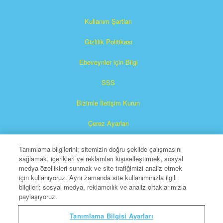
Kullanım Şartları
Gizlilik Politikası
Ebeveynler için Bilgi
SSS
Bizimle İletişim Kurun
Çerez Ayarları
Tanımlama bilgilerini; sitemizin doğru şekilde çalışmasını
sağlamak, içerikleri ve reklamları kişiselleştirmek, sosyal
medya özellikleri sunmak ve site trafiğimizi analiz etmek
için kullanıyoruz. Aynı zamanda site kullanımınızla ilgili
bilgileri; sosyal medya, reklamcılık ve analiz ortaklarımızla
paylaşıyoruz.
Süperkitap, The Christian Broadcasting Network, Inc.'in
tescilli bir markasıdır.
Tanımlama Bilgisi Ayarları
Her hakkı saklıdır.