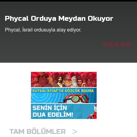
masını İndirin!
Yap
Phycal Orduya Meydan Okuyor
Phycal, İsrail ordusuyla alay ediyor.
lun
ğiştir
>
TAM BÖLÜMLER