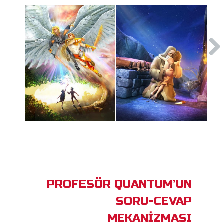
PROFESÖR QUANTUM’UN
SORU-CEVAP
MEKANİZMASI