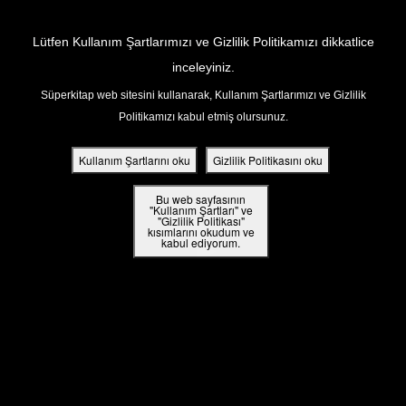
Return to Content
Lütfen Kullanım Şartlarımızı ve Gizlilik Politikamızı dikkatlice
inceleyiniz.
Süperkitap web sitesini kullanarak, Kullanım Şartlarımızı ve Gizlilik
ar
Politikamızı kabul etmiş olursunuz.
din
Kullanım Şartlarını oku
Gizlilik Politikasını oku
ler
Bu web sayfasının
"Kullanım Şartları" ve
"Gizlilik Politikası"
kısımlarını okudum ve
 Kitap
kabul ediyorum.
ar
ama
iz Çocuk Kutsal Kitap