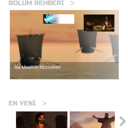
>
BÖLÜM REHBERI
İsa Mesih'in Mucizeleri
>
EN YENI