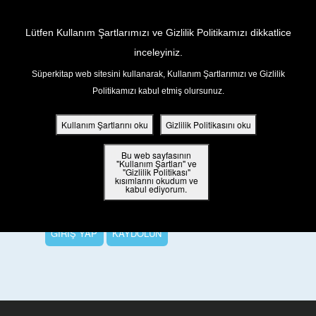
Return to Content
Lütfen Kullanım Şartlarımızı ve Gizlilik Politikamızı dikkatlice
inceleyiniz.
Süperkitap web sitesini kullanarak, Kullanım Şartlarımızı ve Gizlilik
ar
Politikamızı kabul etmiş olursunuz.
Bu Bölümü İzlemek İçin
din
Kullanım Şartlarını oku
Gizlilik Politikasını oku
ler
Tüm bölümleri izlemek, Süper Puanlar
Bu web sayfasının
"Kullanım Şartları" ve
kazanmak ve harika ödüller kazanmak için
"Gizlilik Politikası"
kısımlarını okudum ve
 Kitap
lütfen oturum açın veya ücretsiz bir
kabul ediyorum.
Süperkitap hesabı açın.
ar
GİRİŞ YAP
KAYDOLUN
ama
iz Çocuk Kutsal Kitap