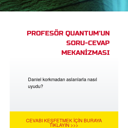
ama
iz Çocuk Kutsal Kitap
PROFESÖR QUANTUM’UN
masını İndirin!
SORU-CEVAP
Yap
MEKANİZMASI
lun
ğiştir
Daniel korkmadan aslanlarla nasıl
uyudu?
CEVABI KEŞFETMEK İÇIN BURAYA
TIKLAYIN >>>