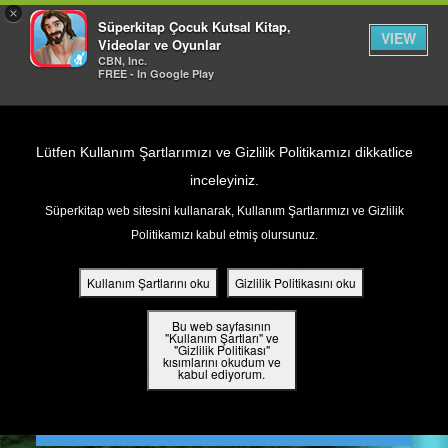
×
Süperkitap Çocuk Kutsal Kitap,
VIEW
Videolar ve Oyunlar
CBN, Inc.
FREE - In Google Play
Return to Content
Lütfen Kullanım Şartlarımızı ve Gizlilik Politikamızı dikkatlice
inceleyiniz.
Süperkitap web sitesini kullanarak, Kullanım Şartlarımızı ve Gizlilik
ar
Politikamızı kabul etmiş olursunuz.
din
Kullanım Şartlarını oku
Gizlilik Politikasını oku
ler
Bu web sayfasının
"Kullanım Şartları" ve
"Gizlilik Politikası"
kısımlarını okudum ve
 Kitap
kabul ediyorum.
ar