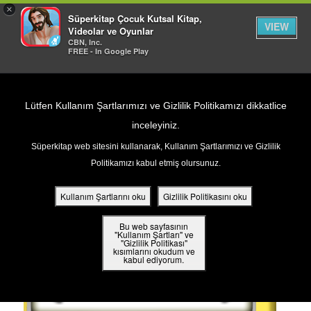
×
Süperkitap Çocuk Kutsal Kitap,
VIEW
Videolar ve Oyunlar
CBN, Inc.
FREE - In Google Play
Return to Content
Lütfen Kullanım Şartlarımızı ve Gizlilik Politikamızı dikkatlice
inceleyiniz.
PROFESÖR QUANTUM'UN
Süperkitap web sitesini kullanarak, Kullanım Şartlarımızı ve Gizlilik
ar
Politikamızı kabul etmiş olursunuz.
SORU&CEVAP MEKANIZMASI
din
Kullanım Şartlarını oku
Gizlilik Politikasını oku
ler
Bu web sayfasının
"Kullanım Şartları" ve
"Gizlilik Politikası"
kısımlarını okudum ve
 Kitap
KATEGORİ
kabul ediyorum.
Cehennem
ar