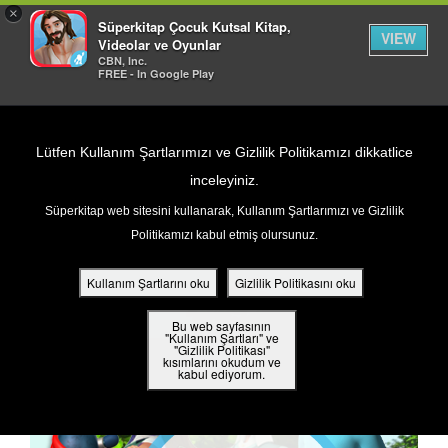
×
Süperkitap Çocuk Kutsal Kitap,
VIEW
Videolar ve Oyunlar
CBN, Inc.
FREE - In Google Play
Return to Content
Lütfen Kullanım Şartlarımızı ve Gizlilik Politikamızı dikkatlice
inceleyiniz.
Süperkitap web sitesini kullanarak, Kullanım Şartlarımızı ve Gizlilik
ar
Politikamızı kabul etmiş olursunuz.
din
Kullanım Şartlarını oku
Gizlilik Politikasını oku
ler
Bu web sayfasının
"Kullanım Şartları" ve
"Gizlilik Politikası"
kısımlarını okudum ve
 Kitap
kabul ediyorum.
ar