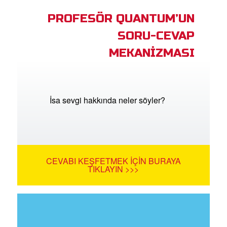
PROFESÖR QUANTUM’UN
SORU-CEVAP
MEKANİZMASI
İsa sevgi hakkında neler söyler?
CEVABI KEŞFETMEK İÇIN BURAYA
TIKLAYIN >>>