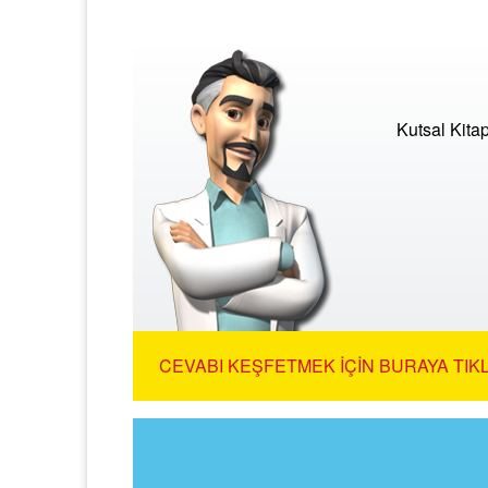
Kutsal Kita
CEVABI KEŞFETMEK İÇIN BURAYA TIKL