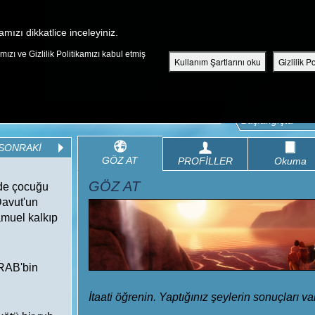
Ücretsiz Çocuk Kutsal Ki
amızı dikkatlice inceleyiniz.
ızı ve Gizlilik Politikamızı kabul etmiş
KEŞFEDIN
BÖLÜMLER
KUTSAL KITAP
VIDEOLAR
Kullanım Şartlarını oku
Gizlilik P