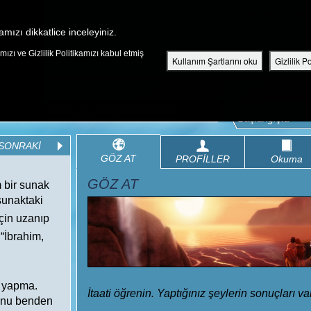
Ücretsiz Çocuk Kutsal Ki
amızı dikkatlice inceleyiniz.
ızı ve Gizlilik Politikamızı kabul etmiş
KEŞFEDIN
BÖLÜMLER
KUTSAL KITAP
VIDEOLAR
Kullanım Şartlarını oku
Gizlilik P