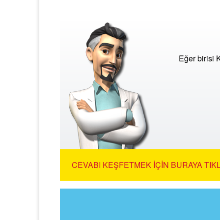
Eğer birisi
CEVABI KEŞFETMEK İÇIN BURAYA TIKL