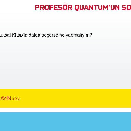
PROFESÖR QUANTUM’UN SO
 Kutsal Kitap'la dalga geçerse ne yapmalıyım?
AYIN >>>