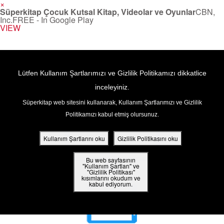
×
Süperkitap Çocuk Kutsal Kitap, Videolar ve Oyunlar
CBN,
Inc.
FREE - In Google Play
VIEW
Return to Content
Lütfen Kullanım Şartlarımızı ve Gizlilik Politikamızı dikkatlice
inceleyiniz.
Süperkitap web sitesini kullanarak, Kullanım Şartlarımızı ve Gizlilik
ar
Politikamızı kabul etmiş olursunuz.
din
Kullanım Şartlarını oku
Gizlilik Politikasını oku
ler
Bu web sayfasının
"Kullanım Şartları" ve
"Gizlilik Politikası"
kısımlarını okudum ve
 Kitap
kabul ediyorum.
ar