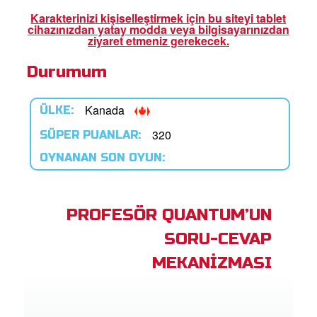
Karakterinizi kişiselleştirmek için bu siteyi tablet
cihazınızdan yatay modda veya bilgisayarınızdan
ama
ziyaret etmeniz gerekecek.
iz Çocuk Kutsal Kitap
Durumum
masını İndirin!
Yap
Kanada
ÜLKE:
320
SÜPER PUANLAR:
lun
OYNANAN SON OYUN:
ğiştir
PROFESÖR QUANTUM’UN
SORU-CEVAP
MEKANİZMASI