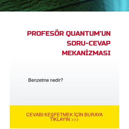
ama
iz Çocuk Kutsal Kitap
PROFESÖR QUANTUM’UN
masını İndirin!
SORU-CEVAP
Yap
MEKANİZMASI
lun
ğiştir
Benzetme nedir?
CEVABI KEŞFETMEK İÇIN BURAYA
TIKLAYIN >>>