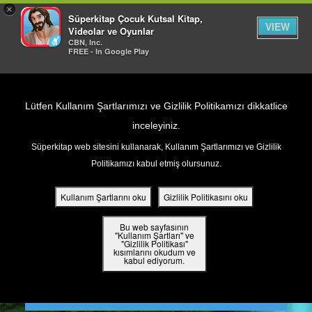
×
Süperkitap Çocuk Kutsal Kitap,
VIEW
Videolar ve Oyunlar
CBN, Inc.
FREE - In Google Play
Return to Content
Lütfen Kullanım Şartlarımızı ve Gizlilik Politikamızı dikkatlice
inceleyiniz.
Süperkitap web sitesini kullanarak, Kullanım Şartlarımızı ve Gizlilik
ar
Politikamızı kabul etmiş olursunuz.
din
Kullanım Şartlarını oku
Gizlilik Politikasını oku
ler
Bu web sayfasının
"Kullanım Şartları" ve
"Gizlilik Politikası"
kısımlarını okudum ve
 Kitap
kabul ediyorum.
ar