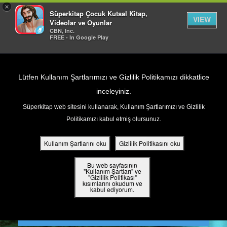
×
Süperkitap Çocuk Kutsal Kitap,
VIEW
Videolar ve Oyunlar
CBN, Inc.
FREE - In Google Play
Return to Content
Lütfen Kullanım Şartlarımızı ve Gizlilik Politikamızı dikkatlice
inceleyiniz.
Süperkitap web sitesini kullanarak, Kullanım Şartlarımızı ve Gizlilik
ar
Politikamızı kabul etmiş olursunuz.
din
Kullanım Şartlarını oku
Gizlilik Politikasını oku
ler
Bu web sayfasının
"Kullanım Şartları" ve
"Gizlilik Politikası"
kısımlarını okudum ve
 Kitap
kabul ediyorum.
ar