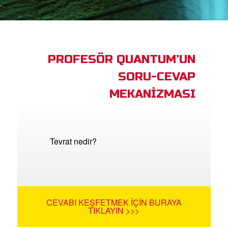
ama
iz Çocuk Kutsal Kitap
PROFESÖR QUANTUM’UN
masını İndirin!
SORU-CEVAP
Yap
MEKANİZMASI
lun
ğiştir
Tevrat nedir?
CEVABI KEŞFETMEK İÇIN BURAYA
TIKLAYIN >>>