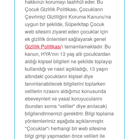
hakkınızı korumayı taahhüt eder. Bu
Çocuk Gizlilik Politikası, Çocukların
ama
Çevrimiçi Gizliliğini Koruma Kanunu'na
uygun bir şekilde, Süperkitap Çocuk
iz Çocuk Kutsal Kitap
web sitesini ziyaret eden çocuklar için
masını İndirin!
ek gizlilik önlemleri sağlayarak genel
Gizlilik Politikası
'ı tamamlamaktadır. Bu
Yap
kanun, HYA'nın 13 yaş altı çocuklardan
aldığı kişisel bilgileri ne şekilde toplayıp
lun
kullandığı ve nasıl açıkladığı, 13 yaşın
altındaki çocukların kişisel diye
ğiştir
tanımlanabilecek bilgilerini toplarken
velilerin rızasını aldığımız konusunda
ebeveynleri ve yasal koruyucularını
(bundan sonra "veliler" diye anılacak)
bilgilendirmemizi gerektirir. Bilgi toplama
yöntemlerimiz aşağıda açıklanmıştır.
"Çocuklar"ı herhangi bir web sitesine
bilgi girişi yapmadan önce velileri ile