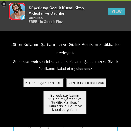
×
Süperkitap Çocuk Kutsal Kitap,
VIEW
Videolar ve Oyunlar
CBN, Inc.
FREE - In Google Play
Return to Content
Lütfen Kullanım Şartlarımızı ve Gizlilik Politikamızı dikkatlice
inceleyiniz.
GIZLILIK POLITIKASI
Süperkitap web sitesini kullanarak, Kullanım Şartlarımızı ve Gizlilik
ar
Politikamızı kabul etmiş olursunuz.
din
Kullanım Şartlarını oku
Gizlilik Politikasını oku
Gizlilik Politikası
ler
Bu web sayfasının
"Kullanım Şartları" ve
"Gizlilik Politikası"
kısımlarını okudum ve
 Kitap
kabul ediyorum.
HYA (Hristiyan Yayın Ağı), sizden
ar
sağladığı kişisel bilgileri ve gizlilik